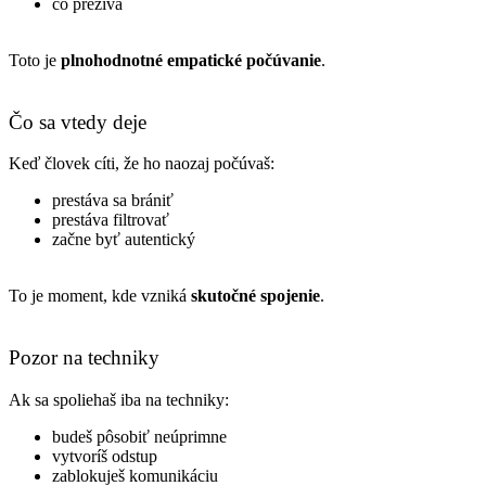
čo prežíva
Toto je
plnohodnotné empatické počúvanie
.
Čo sa vtedy deje
Keď človek cíti, že ho naozaj počúvaš:
prestáva sa brániť
prestáva filtrovať
začne byť autentický
To je moment, kde vzniká
skutočné spojenie
.
Pozor na techniky
Ak sa spoliehaš iba na techniky:
budeš pôsobiť neúprimne
vytvoríš odstup
zablokuješ komunikáciu