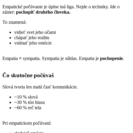
Empatické počúvanie je úplne iná liga.
Nejde o techniky.
Ide o
zámer:
pochopiť druhého človeka.
To znamená:
vidieť svet jeho očami
chápať jeho realitu
vnímať jeho emócie
Empatia ≠ sympatia.
Sympatia je súhlas.
Empatia je
pochopenie
.
Čo skutočne počúvaš
Slová tvoria len malú časť komunikácie.
~10 % slová
~30 % tón hlasu
~60 % reč tela
Pri empatickom počúvaní: