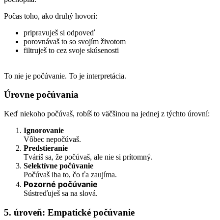
Počas toho, ako druhý hovorí:
pripravuješ si odpoveď
porovnávaš to so svojím životom
filtruješ to cez svoje skúsenosti
To nie je počúvanie. To je interpretácia.
Úrovne počúvania
Keď niekoho počúvaš, robíš to väčšinou na jednej z týchto úrovní:
Ignorovanie
Vôbec nepočúvaš.
Predstieranie
Tváriš sa, že počúvaš, ale nie si prítomný.
Selektívne počúvanie
Počúvaš iba to, čo ťa zaujíma.
Pozorné počúvanie
Sústreďuješ sa na slová.
5. úroveň: Empatické počúvanie