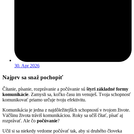
30. Apr 2026
Najprv sa snaž pochopiť
Čítanie, písanie, rozprávanie a počúvanie sú
štyri základné formy
komunikácie
.
Zamysli sa, koľko času im venuješ. Tvoja schopnosť
komunikovať priamo určuje tvoju efektivitu.
Komunikácia je jedna z najdôležitejších schopností v tvojom živote.
Väčšinu života tráviš komunikáciou.
Roky sa učíš čítať, písať aj
rozprávať.
Ale čo
počúvanie
?
Učil si sa niekedy vedome počúvať tak, aby si druhého človeka