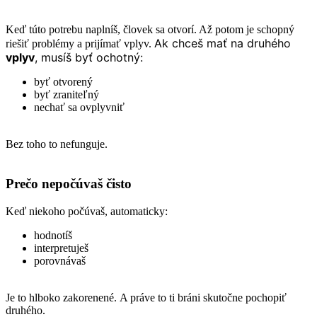
Keď túto potrebu naplníš, človek sa otvorí.
Až potom je schopný
Ak chceš mať na druhého
riešiť problémy a prijímať vplyv.
vplyv
, musíš byť ochotný:
byť otvorený
byť zraniteľný
nechať sa ovplyvniť
Bez toho to nefunguje.
Prečo nepočúvaš čisto
Keď niekoho počúvaš, automaticky:
hodnotíš
interpretuješ
porovnávaš
Je to hlboko zakorenené.
A práve to ti bráni skutočne pochopiť
druhého.