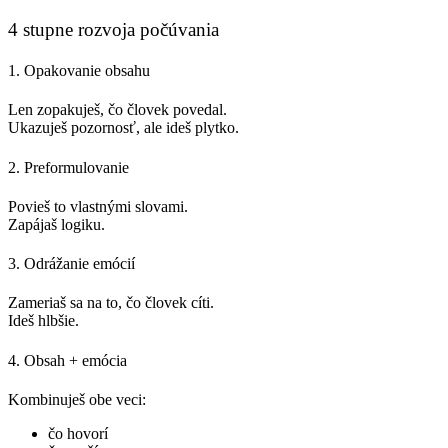
4 stupne rozvoja počúvania
1. Opakovanie obsahu
Len zopakuješ, čo človek povedal.
Ukazuješ pozornosť, ale ideš plytko.
2. Preformulovanie
Povieš to vlastnými slovami.
Zapájaš logiku.
3. Odrážanie emócií
Zameriaš sa na to, čo človek cíti.
Ideš hlbšie.
4. Obsah + emócia
Kombinuješ obe veci:
čo hovorí