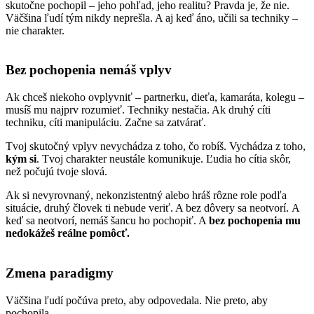
skutočne pochopil – jeho pohľad, jeho realitu?
Pravda je, že nie.
Väčšina ľudí tým nikdy neprešla. A aj keď áno, učili sa techniky –
nie charakter.
Bez pochopenia nemáš vplyv
Ak chceš niekoho ovplyvniť – partnerku, dieťa, kamaráta, kolegu –
musíš mu najprv rozumieť.
Techniky nestačia.
Ak druhý cíti
techniku, cíti manipuláciu.
Začne sa zatvárať.
Tvoj skutočný vplyv nevychádza z toho, čo robíš.
Vychádza z toho,
kým si
.
Tvoj charakter neustále komunikuje.
Ľudia ho cítia skôr,
než počujú tvoje slová.
Ak si nevyrovnaný, nekonzistentný alebo hráš rôzne role podľa
situácie, druhý človek ti nebude veriť.
A bez dôvery sa neotvorí.
A
keď sa neotvorí, nemáš šancu ho pochopiť.
A
bez pochopenia mu
nedokážeš reálne pomôcť.
Zmena paradigmy
Väčšina ľudí počúva preto, aby odpovedala.
Nie preto, aby
pochopila.