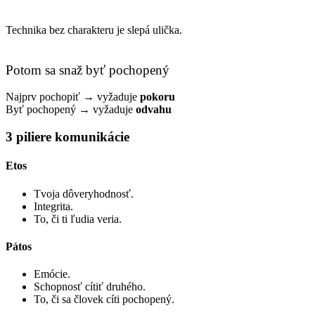
Technika bez charakteru je slepá ulička.
Potom sa snaž byť pochopený
Najprv pochopiť → vyžaduje
pokoru
Byť pochopený → vyžaduje
odvahu
3 piliere komunikácie
Etos
Tvoja dôveryhodnosť.
Integrita.
To, či ti ľudia veria.
Pátos
Emócie.
Schopnosť cítiť druhého.
To, či sa človek cíti pochopený.