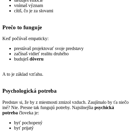
sleduješ emócie
vnímaš význam
cítiš, čo je za slovami
Prečo to funguje
Keď počúvaš empaticky:
prestávaš projektovať svoje predstavy
začínaš vidieť realitu druhého
buduješ
dôveru
A to je základ vzťahu.
Psychologická potreba
Predstav si, že by z miestnosti zmizol vzduch.
Zaujímalo by ťa niečo
iné?
Nie.
Presne tak fungujú potreby.
Najsilnejšia
psychická
potreba
človeka je:
byť pochopený
byť prijatý