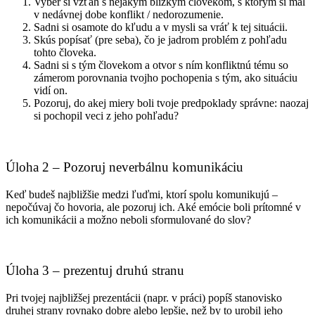
Vyber si vzťah s nejakým blízkym človekom, s ktorým si mal
v nedávnej dobe konflikt / nedorozumenie.
Sadni si osamote do kľudu a v mysli sa vráť k tej situácii.
Skús popísať (pre seba), čo je jadrom problém z pohľadu
tohto človeka.
Sadni si s tým človekom a otvor s ním konfliktnú tému so
zámerom porovnania tvojho pochopenia s tým, ako situáciu
vidí on.
Pozoruj, do akej miery boli tvoje predpoklady správne:
naozaj
si pochopil veci z jeho pohľadu?
Úloha 2 – Pozoruj neverbálnu komunikáciu
Keď budeš najbližšie medzi ľuďmi, ktorí spolu komunikujú –
nepočúvaj čo hovoria, ale pozoruj ich. Aké emócie boli prítomné v
ich komunikácii a možno neboli sformulované do slov?
Úloha 3 – prezentuj druhú stranu
Pri tvojej najbližšej prezentácii (napr. v práci) popíš stanovisko
druhej strany rovnako dobre alebo lepšie, než by to urobil jeho